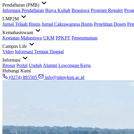
Pendaftaran (PMB)
Informasi Pendaftaran
Biaya Kuliah
Beasiswa
Program Reguler
Prog
LMP2M
Jurnal Telaah Bisnis
Jurnal Cakrawangsa Bisnis
Penelitian Dosen
Pen
Kemahasiswaan
Kegiatan Mahasiswa
UKM
PPKPT
Pengumuman
Campus Life
Video
Informasi Tempat Tinggal
Informasi
Brosur
Portal
Unduh
Alumni
Lowongan Kerja
Hubungi Kami
(0274) 885505
info@stimykpn.ac.id