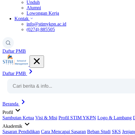
Unduh
Alumni
Lowongan Kerja
Kontak
info@stimykpn.ac.id
(0274) 885505
Daftar PMB
Daftar PMB
Beranda
Profil
Sambutan Ketua
Visi & Misi
Profil STIM YKPN
Logo & Lambang
Akademik
Sasaran Pendidikan
Cara Mencapai Sasaran
Beban Studi
SKS
Jenjan