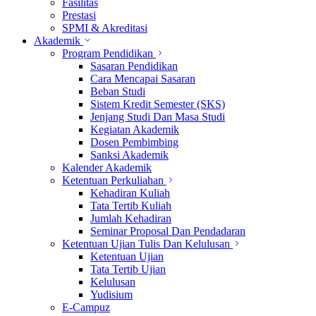
Fasilitas
Prestasi
SPMI & Akreditasi
Akademik
Program Pendidikan
Sasaran Pendidikan
Cara Mencapai Sasaran
Beban Studi
Sistem Kredit Semester (SKS)
Jenjang Studi Dan Masa Studi
Kegiatan Akademik
Dosen Pembimbing
Sanksi Akademik
Kalender Akademik
Ketentuan Perkuliahan
Kehadiran Kuliah
Tata Tertib Kuliah
Jumlah Kehadiran
Seminar Proposal Dan Pendadaran
Ketentuan Ujian Tulis Dan Kelulusan
Ketentuan Ujian
Tata Tertib Ujian
Kelulusan
Yudisium
E-Campuz