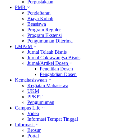
Perpustakaan
PMB
Pendaftaran
Biaya Kuliah
Beasiswa
Program Reguler
Program Ekstensi
Pengumuman Diterima
LMP2M
Jurnal Telaah Bisnis
Jurnal Cakrawangsa Bisnis
Jurnal/Artikel Dosen
Penelitian Dosen
Pengabdian Dosen
Kemahasiswaan
Kegiatan Mahasiswa
UKM
PPKPT
Pengumuman
Campus Life
Video
Informasi Tempat Tinggal
Informasi
Brosur
Portal