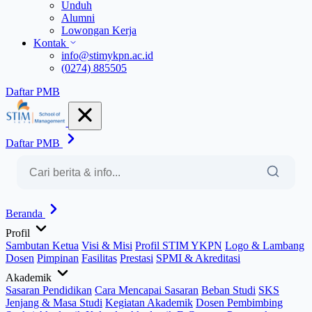
Unduh
Alumni
Lowongan Kerja
Kontak
info@stimykpn.ac.id
(0274) 885505
Daftar PMB
Daftar PMB
Beranda
Profil
Sambutan Ketua
Visi & Misi
Profil STIM YKPN
Logo & Lambang
Dosen
Pimpinan
Fasilitas
Prestasi
SPMI & Akreditasi
Akademik
Sasaran Pendidikan
Cara Mencapai Sasaran
Beban Studi
SKS
Jenjang & Masa Studi
Kegiatan Akademik
Dosen Pembimbing