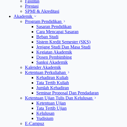
Fasilitas
Prestasi
SPMI & Akreditasi
Akademik
Program Pendidikan
Sasaran Pendidikan
Cara Mencapai Sasaran
Beban Studi
Sistem Kredit Semester (SKS)
Jenjang Studi Dan Masa Studi
Kegiatan Akademik
Dosen Pembimbing
Sanksi Akademik
Kalender Akademik
Ketentuan Perkuliahan
Kehadiran Kuliah
Tata Tertib Kuliah
Jumlah Kehadiran
Seminar Proposal Dan Pendadaran
Ketentuan Ujian Tulis Dan Kelulusan
Ketentuan Ujian
Tata Tertib Ujian
Kelulusan
Yudisium
E-Campuz