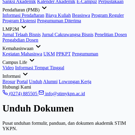
Sanksi Akademik
Kalender Akademik
E-Campuz
Perpustakaan
Pendaftaran (PMB)
Informasi Pendaftaran
Biaya Kuliah
Beasiswa
Program Reguler
Program Ekstensi
Pengumuman Diterima
LMP2M
Jurnal Telaah Bisnis
Jurnal Cakrawangsa Bisnis
Penelitian Dosen
Pengabdian Dosen
Kemahasiswaan
Kegiatan Mahasiswa
UKM
PPKPT
Pengumuman
Campus Life
Video
Informasi Tempat Tinggal
Informasi
Brosur
Portal
Unduh
Alumni
Lowongan Kerja
Hubungi Kami
(0274) 885505
info@stimykpn.ac.id
Unduh Dokumen
Pusat unduhan formulir, panduan, dan dokumen akademik STIM
YKPN.