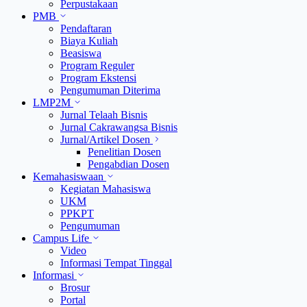
Perpustakaan
PMB
Pendaftaran
Biaya Kuliah
Beasiswa
Program Reguler
Program Ekstensi
Pengumuman Diterima
LMP2M
Jurnal Telaah Bisnis
Jurnal Cakrawangsa Bisnis
Jurnal/Artikel Dosen
Penelitian Dosen
Pengabdian Dosen
Kemahasiswaan
Kegiatan Mahasiswa
UKM
PPKPT
Pengumuman
Campus Life
Video
Informasi Tempat Tinggal
Informasi
Brosur
Portal