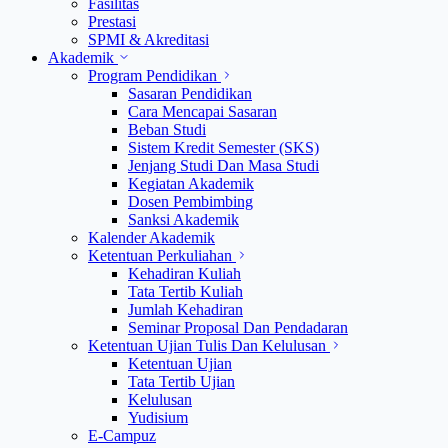
Fasilitas
Prestasi
SPMI & Akreditasi
Akademik
Program Pendidikan
Sasaran Pendidikan
Cara Mencapai Sasaran
Beban Studi
Sistem Kredit Semester (SKS)
Jenjang Studi Dan Masa Studi
Kegiatan Akademik
Dosen Pembimbing
Sanksi Akademik
Kalender Akademik
Ketentuan Perkuliahan
Kehadiran Kuliah
Tata Tertib Kuliah
Jumlah Kehadiran
Seminar Proposal Dan Pendadaran
Ketentuan Ujian Tulis Dan Kelulusan
Ketentuan Ujian
Tata Tertib Ujian
Kelulusan
Yudisium
E-Campuz