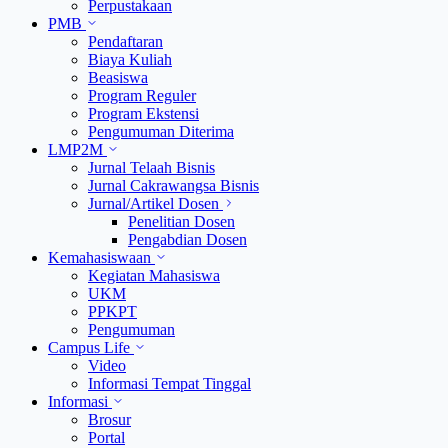
Perpustakaan
PMB
Pendaftaran
Biaya Kuliah
Beasiswa
Program Reguler
Program Ekstensi
Pengumuman Diterima
LMP2M
Jurnal Telaah Bisnis
Jurnal Cakrawangsa Bisnis
Jurnal/Artikel Dosen
Penelitian Dosen
Pengabdian Dosen
Kemahasiswaan
Kegiatan Mahasiswa
UKM
PPKPT
Pengumuman
Campus Life
Video
Informasi Tempat Tinggal
Informasi
Brosur
Portal