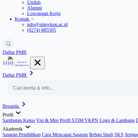
Unduh
Alumni
Lowongan Kerja
Kontak
info@stimykpn.ac.id
(0274) 885505
Daftar PMB
Daftar PMB
Beranda
Profil
Sambutan Ketua
Visi & Misi
Profil STIM YKPN
Logo & Lambang
Akademik
Sasaran Pendidikan
Cara Mencapai Sasaran
Beban Studi
SKS
Jenjan