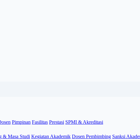
Dosen
Pimpinan
Fasilitas
Prestasi
SPMI & Akreditasi
g & Masa Studi
Kegiatan Akademik
Dosen Pembimbing
Sanksi Akade