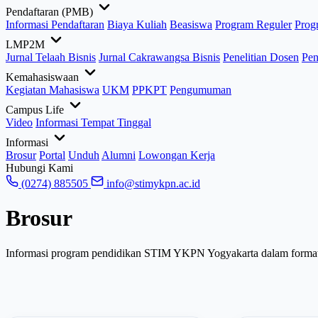
Pendaftaran (PMB)
Informasi Pendaftaran
Biaya Kuliah
Beasiswa
Program Reguler
Prog
LMP2M
Jurnal Telaah Bisnis
Jurnal Cakrawangsa Bisnis
Penelitian Dosen
Pen
Kemahasiswaan
Kegiatan Mahasiswa
UKM
PPKPT
Pengumuman
Campus Life
Video
Informasi Tempat Tinggal
Informasi
Brosur
Portal
Unduh
Alumni
Lowongan Kerja
Hubungi Kami
(0274) 885505
info@stimykpn.ac.id
Brosur
Informasi program pendidikan STIM YKPN Yogyakarta dalam format