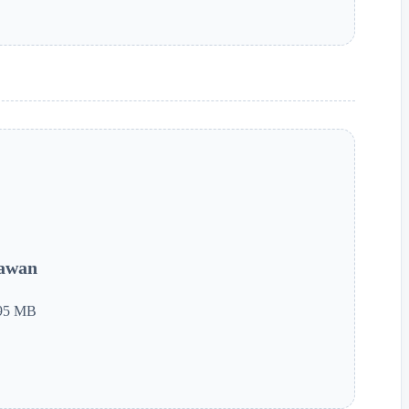
yawan
.95 MB