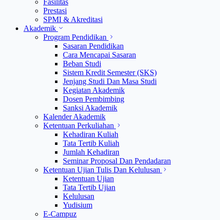
Fasilitas
Prestasi
SPMI & Akreditasi
Akademik
Program Pendidikan
Sasaran Pendidikan
Cara Mencapai Sasaran
Beban Studi
Sistem Kredit Semester (SKS)
Jenjang Studi Dan Masa Studi
Kegiatan Akademik
Dosen Pembimbing
Sanksi Akademik
Kalender Akademik
Ketentuan Perkuliahan
Kehadiran Kuliah
Tata Tertib Kuliah
Jumlah Kehadiran
Seminar Proposal Dan Pendadaran
Ketentuan Ujian Tulis Dan Kelulusan
Ketentuan Ujian
Tata Tertib Ujian
Kelulusan
Yudisium
E-Campuz