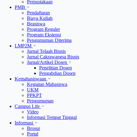
Perpustakaan
PMB
Pendaftaran
Biaya Kuliah
Beasiswa
Program Reguler
Program Ekstensi
Pengumuman Diterima
LMP2M
Jurnal Telaah Bisnis
Jurnal Cakrawangsa Bisnis
Jurnal/Artikel Dosen
Penelitian Dosen
Pengabdian Dosen
Kemahasiswaan
Kegiatan Mahasiswa
UKM
PPKPT
Pengumuman
Campus Life
Video
Informasi Tempat Tinggal
Informasi
Brosur
Portal