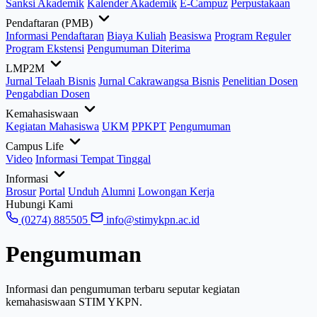
Sanksi Akademik
Kalender Akademik
E-Campuz
Perpustakaan
Pendaftaran (PMB)
Informasi Pendaftaran
Biaya Kuliah
Beasiswa
Program Reguler
Program Ekstensi
Pengumuman Diterima
LMP2M
Jurnal Telaah Bisnis
Jurnal Cakrawangsa Bisnis
Penelitian Dosen
Pengabdian Dosen
Kemahasiswaan
Kegiatan Mahasiswa
UKM
PPKPT
Pengumuman
Campus Life
Video
Informasi Tempat Tinggal
Informasi
Brosur
Portal
Unduh
Alumni
Lowongan Kerja
Hubungi Kami
(0274) 885505
info@stimykpn.ac.id
Pengumuman
Informasi dan pengumuman terbaru seputar kegiatan
kemahasiswaan STIM YKPN.