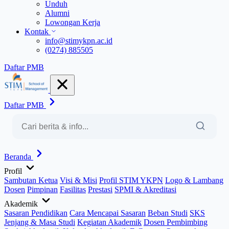
Unduh
Alumni
Lowongan Kerja
Kontak
info@stimykpn.ac.id
(0274) 885505
Daftar PMB
Daftar PMB
Beranda
Profil
Sambutan Ketua
Visi & Misi
Profil STIM YKPN
Logo & Lambang
Dosen
Pimpinan
Fasilitas
Prestasi
SPMI & Akreditasi
Akademik
Sasaran Pendidikan
Cara Mencapai Sasaran
Beban Studi
SKS
Jenjang & Masa Studi
Kegiatan Akademik
Dosen Pembimbing