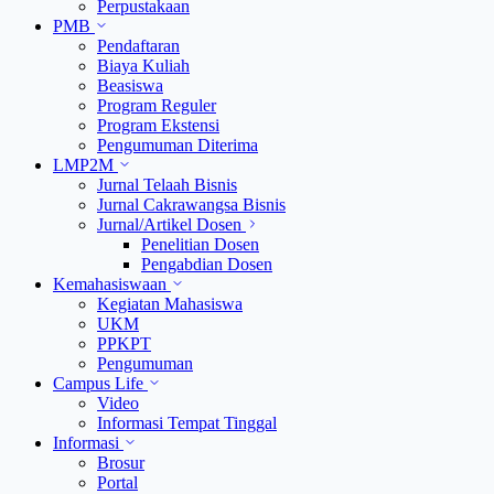
Perpustakaan
PMB
Pendaftaran
Biaya Kuliah
Beasiswa
Program Reguler
Program Ekstensi
Pengumuman Diterima
LMP2M
Jurnal Telaah Bisnis
Jurnal Cakrawangsa Bisnis
Jurnal/Artikel Dosen
Penelitian Dosen
Pengabdian Dosen
Kemahasiswaan
Kegiatan Mahasiswa
UKM
PPKPT
Pengumuman
Campus Life
Video
Informasi Tempat Tinggal
Informasi
Brosur
Portal