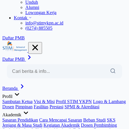
Unduh
Alumni
Lowongan Kerja
Kontak
info@stimykpn.ac.id
(0274) 885505
Daftar PMB
Daftar PMB
Beranda
Profil
Sambutan Ketua
Visi & Misi
Profil STIM YKPN
Logo & Lambang
Dosen
Pimpinan
Fasilitas
Prestasi
SPMI & Akreditasi
Akademik
Sasaran Pendidikan
Cara Mencapai Sasaran
Beban Studi
SKS
Jenjang & Masa Studi
Kegiatan Akademik
Dosen Pembimbing