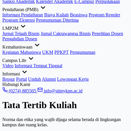
Sanksi Akademik
Kalender Akademik
E-Campuz
Perpustakaan
Pendaftaran (PMB)
Informasi Pendaftaran
Biaya Kuliah
Beasiswa
Program Reguler
Program Ekstensi
Pengumuman Diterima
LMP2M
Jurnal Telaah Bisnis
Jurnal Cakrawangsa Bisnis
Penelitian Dosen
Pengabdian Dosen
Kemahasiswaan
Kegiatan Mahasiswa
UKM
PPKPT
Pengumuman
Campus Life
Video
Informasi Tempat Tinggal
Informasi
Brosur
Portal
Unduh
Alumni
Lowongan Kerja
Hubungi Kami
(0274) 885505
info@stimykpn.ac.id
Tata Tertib Kuliah
Norma dan etika yang wajib dijaga selama berada di lingkungan
kampus dan ruang kelas.