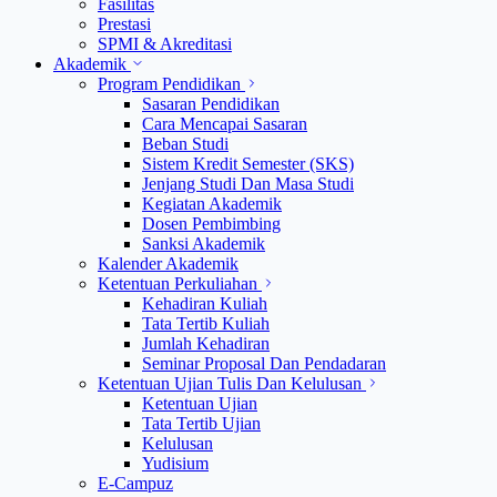
Fasilitas
Prestasi
SPMI & Akreditasi
Akademik
Program Pendidikan
Sasaran Pendidikan
Cara Mencapai Sasaran
Beban Studi
Sistem Kredit Semester (SKS)
Jenjang Studi Dan Masa Studi
Kegiatan Akademik
Dosen Pembimbing
Sanksi Akademik
Kalender Akademik
Ketentuan Perkuliahan
Kehadiran Kuliah
Tata Tertib Kuliah
Jumlah Kehadiran
Seminar Proposal Dan Pendadaran
Ketentuan Ujian Tulis Dan Kelulusan
Ketentuan Ujian
Tata Tertib Ujian
Kelulusan
Yudisium
E-Campuz