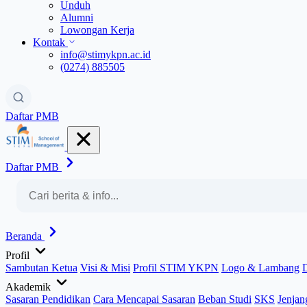
Unduh
Alumni
Lowongan Kerja
Kontak
info@stimykpn.ac.id
(0274) 885505
Daftar PMB
Daftar PMB
Beranda
Profil
Sambutan Ketua
Visi & Misi
Profil STIM YKPN
Logo & Lambang
Akademik
Sasaran Pendidikan
Cara Mencapai Sasaran
Beban Studi
SKS
Jenjan