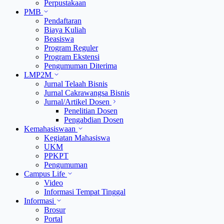
Perpustakaan
PMB
Pendaftaran
Biaya Kuliah
Beasiswa
Program Reguler
Program Ekstensi
Pengumuman Diterima
LMP2M
Jurnal Telaah Bisnis
Jurnal Cakrawangsa Bisnis
Jurnal/Artikel Dosen
Penelitian Dosen
Pengabdian Dosen
Kemahasiswaan
Kegiatan Mahasiswa
UKM
PPKPT
Pengumuman
Campus Life
Video
Informasi Tempat Tinggal
Informasi
Brosur
Portal