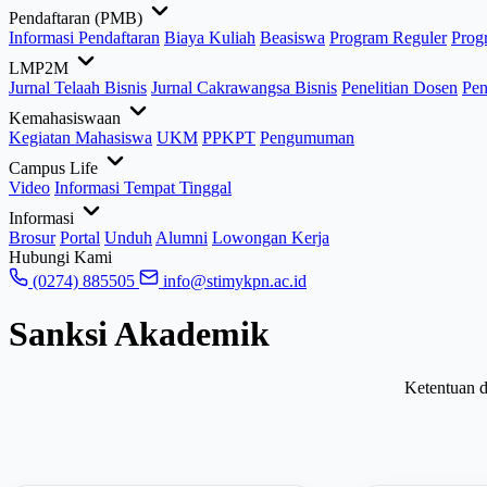
Pendaftaran (PMB)
Informasi Pendaftaran
Biaya Kuliah
Beasiswa
Program Reguler
Prog
LMP2M
Jurnal Telaah Bisnis
Jurnal Cakrawangsa Bisnis
Penelitian Dosen
Pen
Kemahasiswaan
Kegiatan Mahasiswa
UKM
PPKPT
Pengumuman
Campus Life
Video
Informasi Tempat Tinggal
Informasi
Brosur
Portal
Unduh
Alumni
Lowongan Kerja
Hubungi Kami
(0274) 885505
info@stimykpn.ac.id
Sanksi Akademik
Ketentuan d