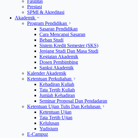
Fasilitas
Prestasi
SPMI & Akreditasi
Akademik
Program Pendidikan
Sasaran Pendidikan
Cara Mencapai Sasaran
Beban Studi
Sistem Kredit Semester (SKS)
Jenjang Studi Dan Masa Studi
Kegiatan Akademik
Dosen Pembimbing
Sanksi Akademik
Kalender Akademik
Ketentuan Perkuliahan
Kehadiran Kuliah
Tata Tertib Kuliah
Jumlah Kehadiran
Seminar Proposal Dan Pendadaran
Ketentuan Ujian Tulis Dan Kelulusan
Ketentuan Ujian
Tata Tertib Ujian
Kelulusan
Yudisium
E-Campuz