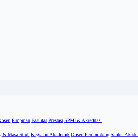
Dosen
Pimpinan
Fasilitas
Prestasi
SPMI & Akreditasi
g & Masa Studi
Kegiatan Akademik
Dosen Pembimbing
Sanksi Akade