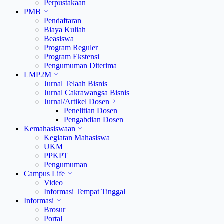
Perpustakaan
PMB
Pendaftaran
Biaya Kuliah
Beasiswa
Program Reguler
Program Ekstensi
Pengumuman Diterima
LMP2M
Jurnal Telaah Bisnis
Jurnal Cakrawangsa Bisnis
Jurnal/Artikel Dosen
Penelitian Dosen
Pengabdian Dosen
Kemahasiswaan
Kegiatan Mahasiswa
UKM
PPKPT
Pengumuman
Campus Life
Video
Informasi Tempat Tinggal
Informasi
Brosur
Portal