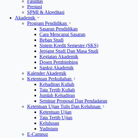
Fasilitas
Prestasi
SPMI & Akreditasi
Akademik
Program Pendidikan
Sasaran Pendidikan
Cara Mencapai Sasaran
Beban Studi
Sistem Kredit Semester (SKS)
Jenjang Studi Dan Masa Studi
Kegiatan Akademik
Dosen Pembimbing
Sanksi Akademik
Kalender Akademik
Ketentuan Perkuliahan
Kehadiran Kuliah
Tata Tertib Kuliah
Jumlah Kehadiran
Seminar Proposal Dan Pendadaran
Ketentuan Ujian Tulis Dan Kelulusan
Ketentuan Ujian
Tata Tertib Ujian
Kelulusan
Yudisium
E-Campuz