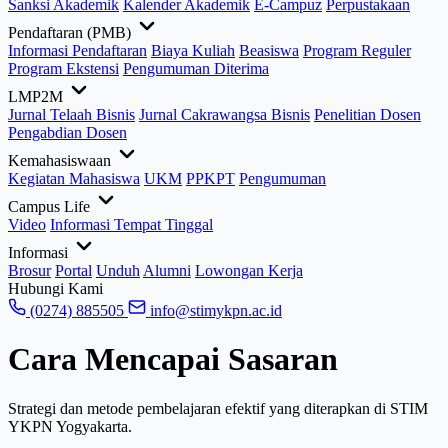
Sanksi Akademik
Kalender Akademik
E-Campuz
Perpustakaan
Pendaftaran (PMB)
Informasi Pendaftaran
Biaya Kuliah
Beasiswa
Program Reguler
Program Ekstensi
Pengumuman Diterima
LMP2M
Jurnal Telaah Bisnis
Jurnal Cakrawangsa Bisnis
Penelitian Dosen
Pengabdian Dosen
Kemahasiswaan
Kegiatan Mahasiswa
UKM
PPKPT
Pengumuman
Campus Life
Video
Informasi Tempat Tinggal
Informasi
Brosur
Portal
Unduh
Alumni
Lowongan Kerja
Hubungi Kami
(0274) 885505
info@stimykpn.ac.id
Cara Mencapai Sasaran
Strategi dan metode pembelajaran efektif yang diterapkan di STIM
YKPN Yogyakarta.