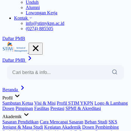
Unduh
Alumni
Lowongan Kerja
Kontak
info@stimykpn.ac.id
(0274) 885505
Daftar PMB
Daftar PMB
Beranda
Profil
Sambutan Ketua
Visi & Misi
Profil STIM YKPN
Logo & Lambang
Dosen
Pimpinan
Fasilitas
Prestasi
SPMI & Akreditasi
Akademik
Sasaran Pendidikan
Cara Mencapai Sasaran
Beban Studi
SKS
Jenjang & Masa Studi
Kegiatan Akademik
Dosen Pembimbing