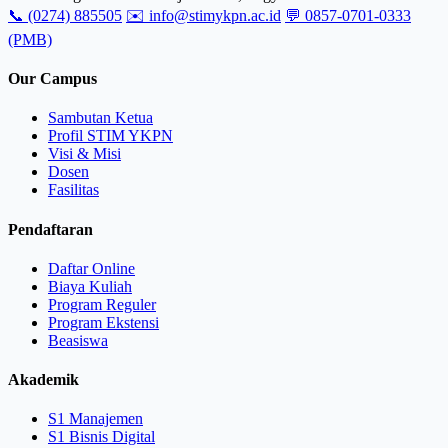
📞 (0274) 885505
✉️ info@stimykpn.ac.id
💬 0857-0701-0333
(PMB)
Our Campus
Sambutan Ketua
Profil STIM YKPN
Visi & Misi
Dosen
Fasilitas
Pendaftaran
Daftar Online
Biaya Kuliah
Program Reguler
Program Ekstensi
Beasiswa
Akademik
S1 Manajemen
S1 Bisnis Digital