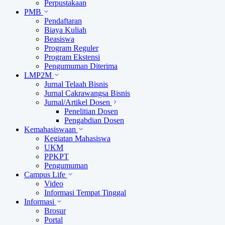
Perpustakaan
PMB
Pendaftaran
Biaya Kuliah
Beasiswa
Program Reguler
Program Ekstensi
Pengumuman Diterima
LMP2M
Jurnal Telaah Bisnis
Jurnal Cakrawangsa Bisnis
Jurnal/Artikel Dosen
Penelitian Dosen
Pengabdian Dosen
Kemahasiswaan
Kegiatan Mahasiswa
UKM
PPKPT
Pengumuman
Campus Life
Video
Informasi Tempat Tinggal
Informasi
Brosur
Portal