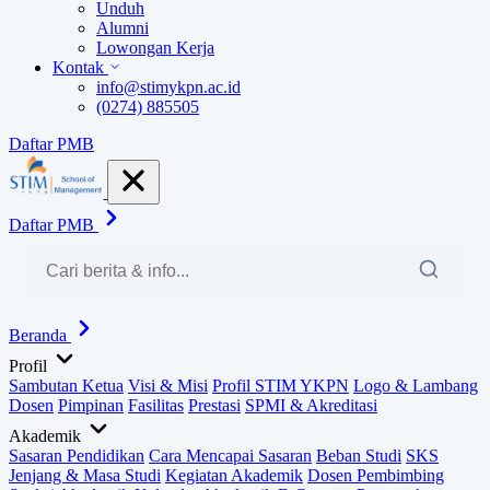
Unduh
Alumni
Lowongan Kerja
Kontak
info@stimykpn.ac.id
(0274) 885505
Daftar PMB
Daftar PMB
Beranda
Profil
Sambutan Ketua
Visi & Misi
Profil STIM YKPN
Logo & Lambang
Dosen
Pimpinan
Fasilitas
Prestasi
SPMI & Akreditasi
Akademik
Sasaran Pendidikan
Cara Mencapai Sasaran
Beban Studi
SKS
Jenjang & Masa Studi
Kegiatan Akademik
Dosen Pembimbing