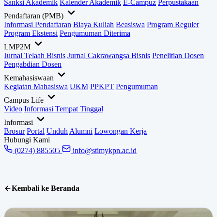
Sanksi Akademik
Kalender Akademik
E-Campuz
Perpustakaan
Pendaftaran (PMB)
Informasi Pendaftaran
Biaya Kuliah
Beasiswa
Program Reguler
Program Ekstensi
Pengumuman Diterima
LMP2M
Jurnal Telaah Bisnis
Jurnal Cakrawangsa Bisnis
Penelitian Dosen
Pengabdian Dosen
Kemahasiswaan
Kegiatan Mahasiswa
UKM
PPKPT
Pengumuman
Campus Life
Video
Informasi Tempat Tinggal
Informasi
Brosur
Portal
Unduh
Alumni
Lowongan Kerja
Hubungi Kami
(0274) 885505
info@stimykpn.ac.id
Kembali ke Beranda