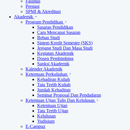
Fasilitas
Prestasi
SPMI & Akreditasi
Akademik
Program Pendidikan
Sasaran Pendidikan
Cara Mencapai Sasaran
Beban Studi
Sistem Kredit Semester (SKS)
Jenjang Studi Dan Masa Studi
Kegiatan Akademik
Dosen Pembimbing
Sanksi Akademik
Kalender Akademik
Ketentuan Perkuliahan
Kehadiran Kuliah
Tata Tertib Kuliah
Jumlah Kehadiran
Seminar Proposal Dan Pendadaran
Ketentuan Ujian Tulis Dan Kelulusan
Ketentuan Ujian
Tata Tertib Ujian
Kelulusan
Yudisium
E-Campuz