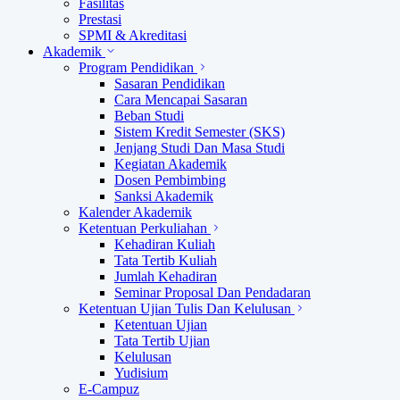
Fasilitas
Prestasi
SPMI & Akreditasi
Akademik
Program Pendidikan
Sasaran Pendidikan
Cara Mencapai Sasaran
Beban Studi
Sistem Kredit Semester (SKS)
Jenjang Studi Dan Masa Studi
Kegiatan Akademik
Dosen Pembimbing
Sanksi Akademik
Kalender Akademik
Ketentuan Perkuliahan
Kehadiran Kuliah
Tata Tertib Kuliah
Jumlah Kehadiran
Seminar Proposal Dan Pendadaran
Ketentuan Ujian Tulis Dan Kelulusan
Ketentuan Ujian
Tata Tertib Ujian
Kelulusan
Yudisium
E-Campuz