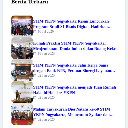
Berita Terbaru
STIM YKPN Yogyakarta Resmi Luncurkan
Program Studi S1 Bisnis Digital, Hadirkan
10 Jul 2026
Warna Baru Pendidikan Berbasis Digital
Kuliah Praktisi STIM YKPN Yogyakarta:
Menjembatani Dunia Industri dan Ruang Kelas
18 Jun 2026
STIM YKPN Yogyakarta Jalin Kerja Sama
dengan Bank BTN, Perkuat Sinergi Layanan
02 Jun 2026
dan Tri Dharma Perguruan Tinggi
STIM YKPN Yogyakarta menjadi Tuan Rumah
Halal bi Halal se-YKPN
02 Jun 2026
Malam Tasyakuran Dies Natalis ke-50 STIM
YKPN Yogyakarta, Momentum Syukur dan
02 Jun 2026
Apresiasi Prestasi Sivitas Akademika