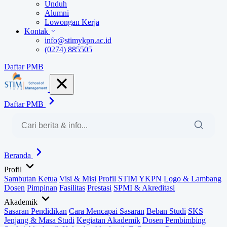
Unduh
Alumni
Lowongan Kerja
Kontak
info@stimykpn.ac.id
(0274) 885505
Daftar PMB
Daftar PMB
Beranda
Profil
Sambutan Ketua
Visi & Misi
Profil STIM YKPN
Logo & Lambang
Dosen
Pimpinan
Fasilitas
Prestasi
SPMI & Akreditasi
Akademik
Sasaran Pendidikan
Cara Mencapai Sasaran
Beban Studi
SKS
Jenjang & Masa Studi
Kegiatan Akademik
Dosen Pembimbing