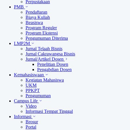
Perpustakaan
PMB
Pendaftaran
Biaya Kuliah
Beasiswa
Program Reguler
Program Ekstensi
Pengumuman Diterima
LMP2M
Jurnal Telaah Bisnis
Jurnal Cakrawangsa Bisnis
Jurnal/Artikel Dosen
Penelitian Dosen
Pengabdian Dosen
Kemahasiswaan
Kegiatan Mahasiswa
UKM
PPKPT
Pengumuman
Campus Life
Video
Informasi Tempat Tinggal
Informasi
Brosur
Portal