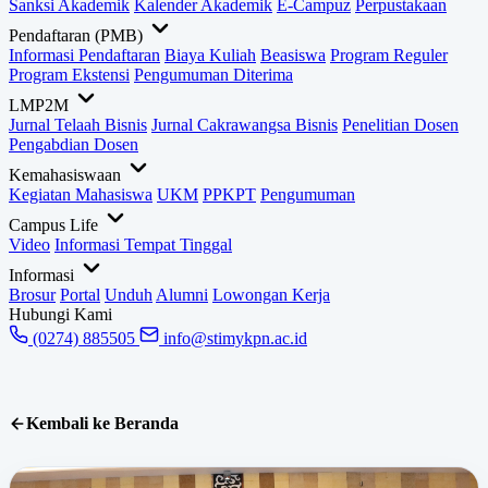
Sanksi Akademik
Kalender Akademik
E-Campuz
Perpustakaan
Pendaftaran (PMB)
Informasi Pendaftaran
Biaya Kuliah
Beasiswa
Program Reguler
Program Ekstensi
Pengumuman Diterima
LMP2M
Jurnal Telaah Bisnis
Jurnal Cakrawangsa Bisnis
Penelitian Dosen
Pengabdian Dosen
Kemahasiswaan
Kegiatan Mahasiswa
UKM
PPKPT
Pengumuman
Campus Life
Video
Informasi Tempat Tinggal
Informasi
Brosur
Portal
Unduh
Alumni
Lowongan Kerja
Hubungi Kami
(0274) 885505
info@stimykpn.ac.id
Kembali ke Beranda